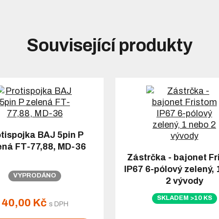
Související produkty
tispojka BAJ 5pin P
ená FT-77,88, MD-36
Zástrčka - bajonet F
IP67 6-pólový zelený, 
VYPRODÁNO
2 vývody
SKLADEM >10 KS
40,00 Kč
s DPH