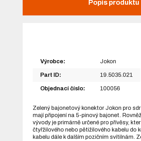
Popis produktu
Výrobce:
Jokon
Part ID:
19.5035.021
Objednací číslo:
100056
Zelený bajonetový konektor Jokon pro sdruž
mají připojení na 5-pinový bajonet. Rovněž
vývody je primárně určené pro přívěsy, kt
čtyřžilového nebo pětižilového kabelu do k
kabelu dále k dalším pozičním svítilnám. Z