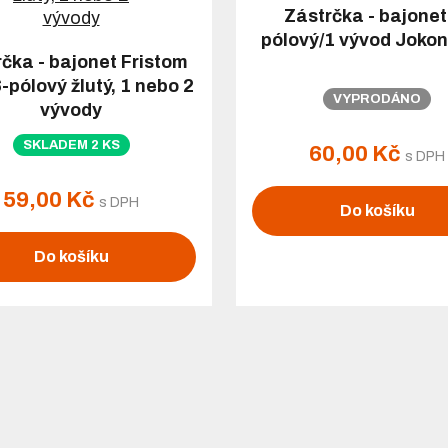
Zástrčka - bajonet
pólový/1 vývod Jokon
čka - bajonet Fristom
-pólový žlutý, 1 nebo 2
VYPRODÁNO
vývody
SKLADEM 2 KS
60,00 Kč
s DPH
59,00 Kč
s DPH
Do košíku
Do košíku