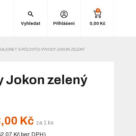
0
Vyhledat
Přihlášení
0,00 Kč
BAJONET 5-PÓLOVÝ/2 VÝVODY JOKON ZELENÝ
y Jokon zelený
,00 Kč
za 1 ks
52,07 Kč bez DPH)