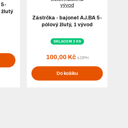
 5-
 žlutý
Zástrčka - bajonet AJ.BA 5-
pólový žlutý, 1 vývod
SKLADEM 2 KS
100,00 Kč
s DPH
Do košíku