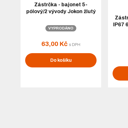
Zástrčka - bajonet 5-
pólový/2 vývody Jokon žlutý
Zástr
IP67 6
VYPRODÁNO
63,00 Kč
s DPH
Do košíku