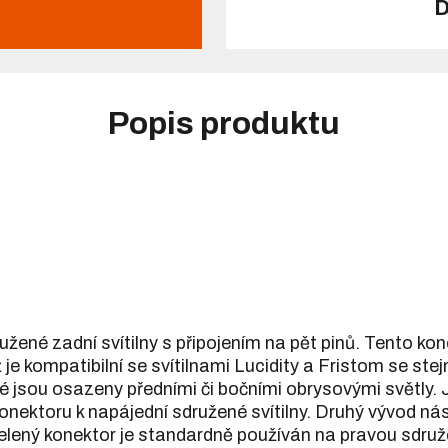
D
Popis produktu
ené zadní svítilny s připojením na pět pinů. Tento konek
 je kompatibilní se svítilnami Lucidity a Fristom se s
eré jsou osazeny předními či bočními obrysovými světly.
onektoru k napájední sdružené svítilny. Druhý vývod ná
elený konektor je standardně používán na pravou sdruže