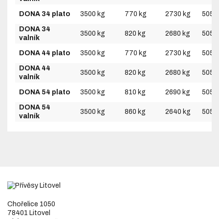
DONA 34 plato
3500 kg
770 kg
2730 kg
5050
DONA 34
3500 kg
820 kg
2680 kg
5050
valník
DONA 44 plato
3500 kg
770 kg
2730 kg
5050
DONA 44
3500 kg
820 kg
2680 kg
5050
valník
DONA 54 plato
3500 kg
810 kg
2690 kg
5050
DONA 54
3500 kg
860 kg
2640 kg
5050
valník
Chořelice 1050
78401 Litovel