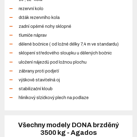
rezervní kolo
držák rezervního kola
zadní opěrné nohy sklopné
tlumiče náprav
dělené bočnice ( od ložné délky 7,4 m ve standardu)
sklopení středového sloupku u dělených bočnic
uložení nájezdů pod ložnou plochu
zábrany proti podjetí
výškově stavitelná oj
stabilizační kloub
hliníkový slzičkový plech na podlaze
Všechny modely DONA brzděný
3500 kg - Agados