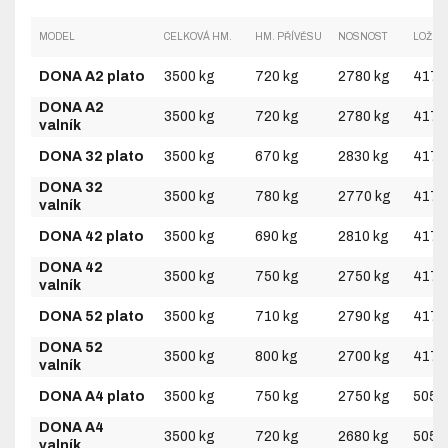
MODEL
CELKOVÁ HM.
HM. PŘÍVĚSU
NOSNOST
LOŽNÁ
DONA A2 plato
3500 kg
720 kg
2780 kg
4170
DONA A2
3500 kg
720 kg
2780 kg
4170
valník
DONA 32 plato
3500 kg
670 kg
2830 kg
4170
DONA 32
3500 kg
780 kg
2770 kg
4170
valník
DONA 42 plato
3500 kg
690 kg
2810 kg
4170
DONA 42
3500 kg
750 kg
2750 kg
4170
valník
DONA 52 plato
3500 kg
710 kg
2790 kg
4170
DONA 52
3500 kg
800 kg
2700 kg
4170
valník
DONA A4 plato
3500 kg
750 kg
2750 kg
5050
DONA A4
3500 kg
720 kg
2680 kg
5050
valník