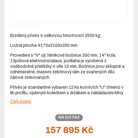
Brzděný přívěs s celkovou hmotností 3500 kg.
Ložná plocha 4170x2100x350 mm.
Provedení s "V" ojí, hliníkové bočnice 350 mm, 14" kola.
13pólová elektroinstalace, podlaha je vyrobená z
voděodolné překližky o síle 15 mm. Bočnice jsou sklopné a
odnímatelné, masivní žebřinový rám ze svařených dílů
žárově zinkovaných.
Přívěs je standardně vybaven 12 ks kotvících "U" třmenů v
M-profilu, opěrným kolečkem s držákem a zakládacími klíny.
Celý popis
NA DOTAZ
157 895 Kč