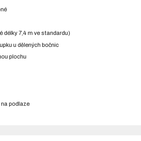
pné
né délky 7,4 m ve standardu)
upku u dělených bočnic
nou plochu
h na podlaze