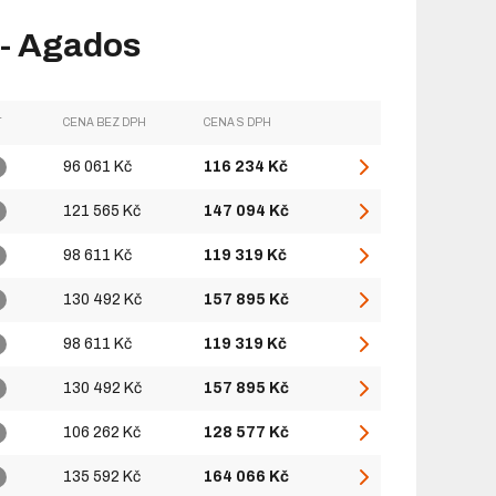
- Agados
T
CENA BEZ DPH
CENA S DPH
96 061 Kč
116 234 Kč
121 565 Kč
147 094 Kč
98 611 Kč
119 319 Kč
130 492 Kč
157 895 Kč
98 611 Kč
119 319 Kč
130 492 Kč
157 895 Kč
106 262 Kč
128 577 Kč
135 592 Kč
164 066 Kč