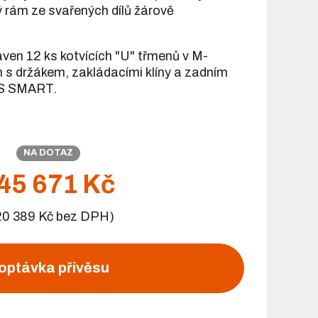
 rám ze svařených dílů žárově
aven 12 ks kotvících "U" třmenů v M-
m s držákem, zakládacími klíny a zadním
S SMART.
NA DOTAZ
45 671 Kč
20 389 Kč bez DPH)
optávka přívěsu