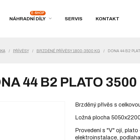
NÁHRADNÍ DÍLY
SERVIS
KONTAKT
NKA
/
PŘÍVĚSY
/
BRZDĚNÉ PŘÍVĚSY 1800-3500 KG
/
DONA 44 B2 PLA
NA 44 B2 PLATO 3500
Brzděný přívěs s celkovo
Ložná plocha 5050x220
Provedení s "V" ojí, plato
elektroinstalace, podlaha