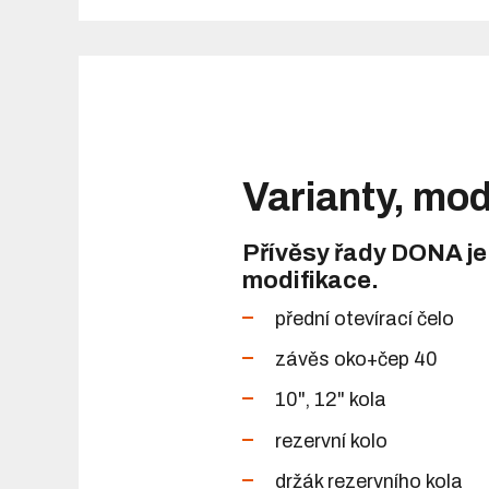
Varianty, mod
Přívěsy řady DONA je
modifikace.
přední otevírací čelo
závěs oko+čep 40
10", 12" kola
rezervní kolo
držák rezervního kola