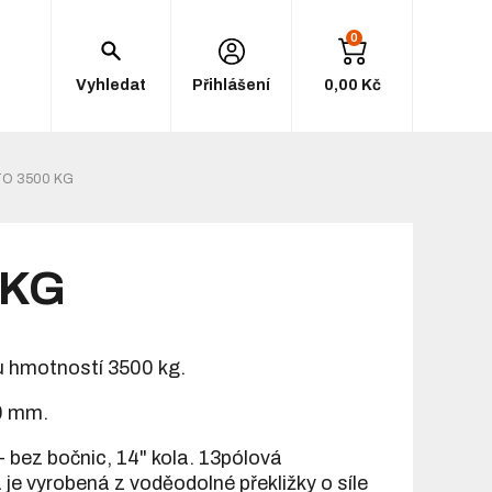
0
Vyhledat
Přihlášení
0,00 Kč
TO 3500 KG
 KG
u hmotností 3500 kg.
0 mm.
 - bez bočnic, 14" kola. 13pólová
 je vyrobená z voděodolné překližky o síle