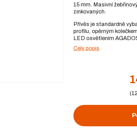
15 mm. Masivní žebřinový
zinkovaných.
Přívěs je standardně vyb
profilu, opěrným kolečke
LED osvětlením AGADO
Celý popis
1
(1
P