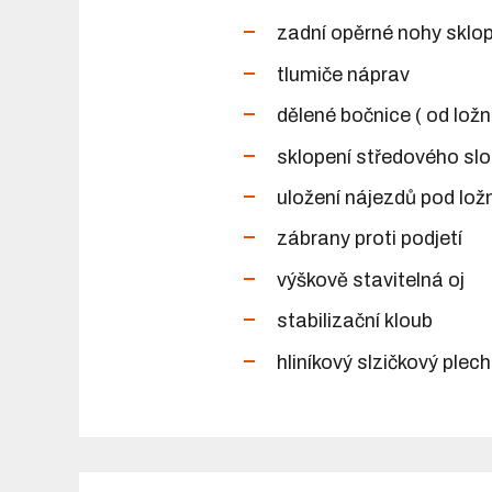
zadní opěrné nohy sklo
tlumiče náprav
dělené bočnice ( od lož
sklopení středového slo
uložení nájezdů pod lož
zábrany proti podjetí
výškově stavitelná oj
stabilizační kloub
hliníkový slzičkový plec