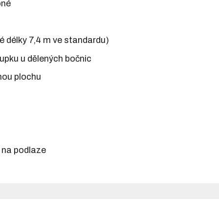
pné
né délky 7,4 m ve standardu)
upku u dělených bočnic
nou plochu
h na podlaze