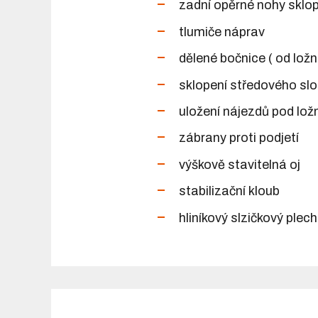
zadní opěrné nohy sklo
tlumiče náprav
dělené bočnice ( od lož
sklopení středového slo
uložení nájezdů pod lož
zábrany proti podjetí
výškově stavitelná oj
stabilizační kloub
hliníkový slzičkový plec