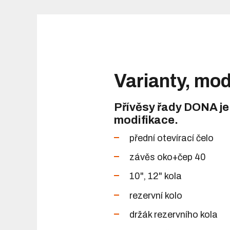
Varianty, mod
Přívěsy řady DONA je
modifikace.
přední otevírací čelo
závěs oko+čep 40
10", 12" kola
rezervní kolo
držák rezervního kola