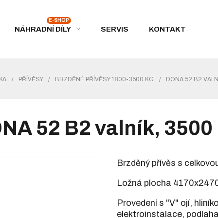
NÁHRADNÍ DÍLY
SERVIS
KONTAKT
KA
/
PŘÍVĚSY
/
BRZDĚNÉ PŘÍVĚSY 1800-3500 KG
/
DONA 52 B2 VALN
NA 52 B2 valník, 3500
Brzděný přívěs s celkovo
Ložná plocha 4170x247
Provedení s "V" ojí, hlin
elektroinstalace, podlaha