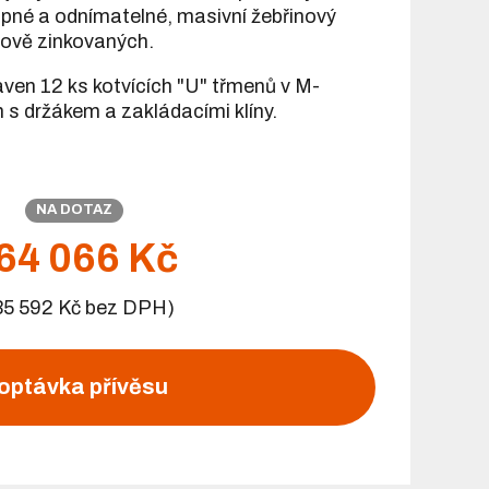
pné a odnímatelné, masivní žebřinový
rově zinkovaných.
aven 12 ks kotvících "U" třmenů v M-
 s držákem a zakládacími klíny.
NA DOTAZ
64 066 Kč
35 592 Kč bez DPH)
optávka přívěsu