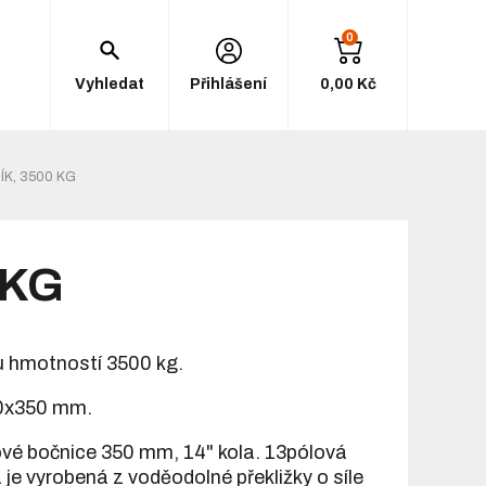
0
Vyhledat
Přihlášení
0,00 Kč
ÍK, 3500 KG
 KG
u hmotností 3500 kg.
0x350 mm.
íkové bočnice 350 mm, 14" kola. 13pólová
 je vyrobená z voděodolné překližky o síle