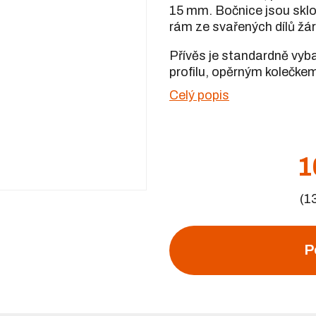
15 mm. Bočnice jsou sklo
rám ze svařených dílů žá
Přívěs je standardně vyb
profilu, opěrným kolečkem
Celý popis
1
(1
P