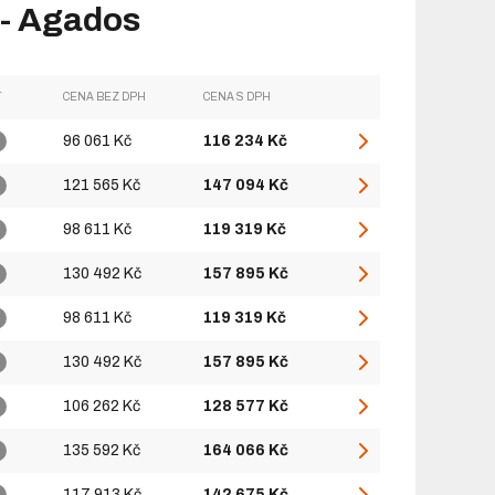
- Agados
T
CENA BEZ DPH
CENA S DPH
96 061 Kč
116 234 Kč
121 565 Kč
147 094 Kč
98 611 Kč
119 319 Kč
130 492 Kč
157 895 Kč
98 611 Kč
119 319 Kč
130 492 Kč
157 895 Kč
106 262 Kč
128 577 Kč
135 592 Kč
164 066 Kč
117 913 Kč
142 675 Kč