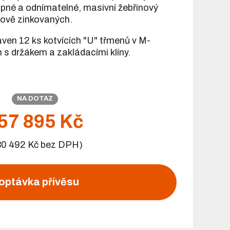
pné a odnímatelné, masivní žebřinový
rově zinkovaných.
aven 12 ks kotvících "U" třmenů v M-
 s držákem a zakládacími klíny.
NA DOTAZ
57 895 Kč
30 492 Kč bez DPH)
optávka přívěsu