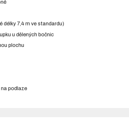
pné
né délky 7,4 m ve standardu)
upku u dělených bočnic
nou plochu
h na podlaze