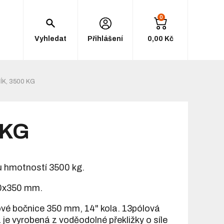
0
Vyhledat
Přihlášení
0,00 Kč
ÍK, 3500 KG
 KG
u hmotností 3500 kg.
0x350 mm.
íkové bočnice 350 mm, 14" kola. 13pólová
 je vyrobená z voděodolné překližky o síle