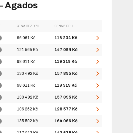
- Agados
T
CENA BEZ DPH
CENA S DPH
96 061 Kč
116 234 Kč
121 565 Kč
147 094 Kč
98 611 Kč
119 319 Kč
130 492 Kč
157 895 Kč
98 611 Kč
119 319 Kč
130 492 Kč
157 895 Kč
106 262 Kč
128 577 Kč
135 592 Kč
164 066 Kč
117 913 Kč
142 675 Kč