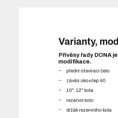
Varianty, mod
Přívěsy řady DONA je
modifikace.
přední otevírací čelo
závěs oko+čep 40
10", 12" kola
rezervní kolo
držák rezervního kola