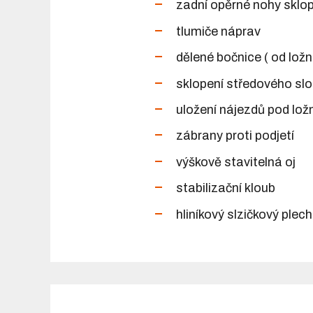
zadní opěrné nohy sklo
tlumiče náprav
dělené bočnice ( od lož
sklopení středového slo
uložení nájezdů pod lož
zábrany proti podjetí
výškově stavitelná oj
stabilizační kloub
hliníkový slzičkový plec