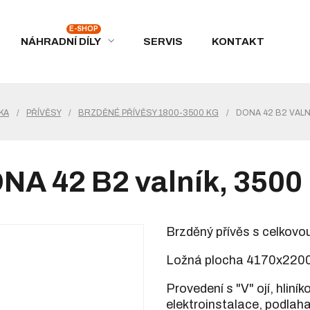
NÁHRADNÍ DÍLY
SERVIS
KONTAKT
KA
/
PŘÍVĚSY
/
BRZDĚNÉ PŘÍVĚSY 1800-3500 KG
/
DONA 42 B2 VALN
NA 42 B2 valník, 3500
Brzděný přívěs s celkovo
Ložná plocha 4170x220
Provedení s "V" ojí, hlin
elektroinstalace, podlaha