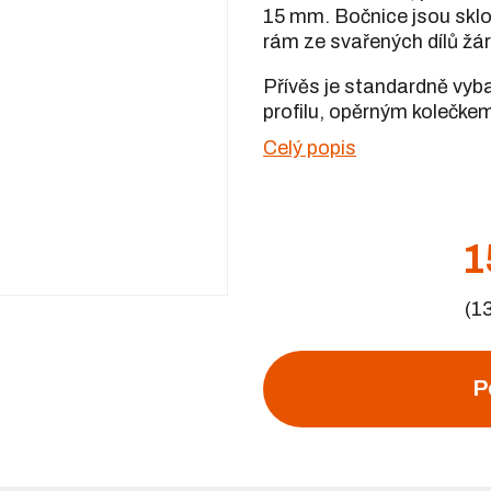
15 mm. Bočnice jsou sklo
rám ze svařených dílů žá
Přívěs je standardně vyb
profilu, opěrným kolečkem
Celý popis
1
(1
P