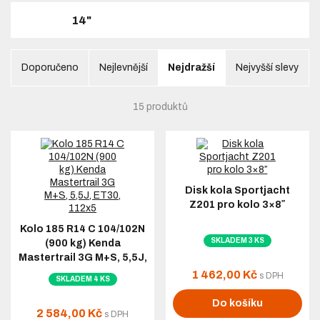
14"
Doporučeno
Nejlevnější
Nejdražší
Nejvyšší slevy
15 produktů
Disk kola Sportjacht
Z201 pro kolo 3×8″
Kolo 185 R14 C 104/102N
SKLADEM 3 KS
(900 kg) Kenda
Mastertrail 3G M+S, 5,5J,
ET30, 112x5
1 462,00 Kč
s DPH
SKLADEM 4 KS
Do košíku
2 584,00 Kč
s DPH