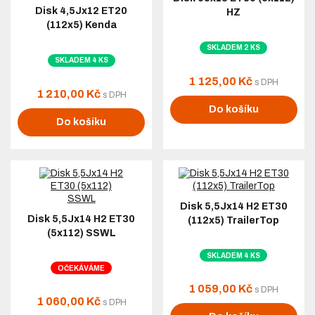
Disk 4,5Jx12 ET20
HZ
(112x5) Kenda
SKLADEM 2 KS
SKLADEM 4 KS
1 125,00 Kč
s DPH
1 210,00 Kč
s DPH
Do košíku
Do košíku
Disk 5,5Jx14 H2 ET30
Disk 5,5Jx14 H2 ET30
(112x5) TrailerTop
(5x112) SSWL
SKLADEM 4 KS
OČEKÁVÁME
1 059,00 Kč
s DPH
1 060,00 Kč
s DPH