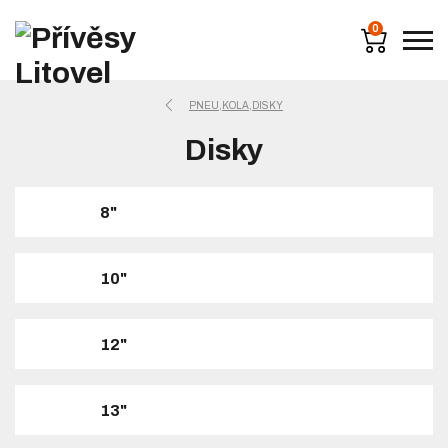
0
PNEU,KOLA,DISKY
Disky
8"
10"
12"
13"