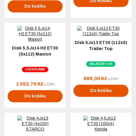
Do košíku
Do košíku
Disk 5Jx13 ET30 (112x5)
Disk 5,5Jx14 H2 ET30
Trailer Top
(5x112) Maxion
SKLADEM 4 KS
OČEKÁVÁME
989,00 Kč
s DPH
1 052,70 Kč
s DPH
Do košíku
Do košíku