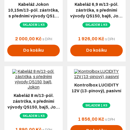
Kabeláž Jokon
Kabeláž 6,9 m/13-pól.
10,15m/13-pól. zástrčka,
zástrčka, s předními
s předními vývody QS1…
vývody QS150, baj6, Jo…
SKLADEM 1 KS
SKLADEM 1 KS
2 000,00 Kč
1 926,00 Kč
s DPH
s DPH
Do košíku
Do košíku
Kontrolbox LUCIDITY
12V (13-pinový), pasivní
Kabeláž 8 m/13-pól.
zástrčka, s předními
SKLADEM 1 KS
vývody QS150, baj5, Jo…
SKLADEM 1 KS
1 856,00 Kč
s DPH
1 890,00 Kč