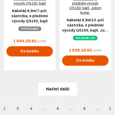
Kabeláž 6,9m/7-pól.
zástrčka, s předními
Kabeláž 6,9m/13-pól
vývody QS150, baj5
zástrčka, s předními
VYPRODÁNO
vývody QS150, baj5, Jo…
SKLADEM 1 KS
1 694,00 Kč
s DPH
1 638,00 Kč
s DPH
Do košíku
Do košíku
Načíst další
2
3
4
…
6
…
8
…
10