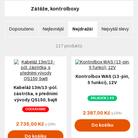
Zátěže, kontrolboxy
Doporučeno
Nejlevnější
Nejdražší
Nejvyšší slevy
117 produktů
Kontrolbox WAS (13-pin,
5 funkcí), 12V
Kabeláž 13m/13-pól.
zástrčka, s předními
SKLADEM 1 KS
vývody QS150, baj6
OČEKÁVÁME
2 387,00 Kč
s DPH
2 735,00 Kč
s DPH
Do košíku
Do košíku