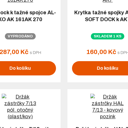
ock k tažné spojce AL-
Krytka tažné spojky 
KO AK 161AK 270
SOFT DOCK k AK
VYPRODÁNO
SKLADEM 1 KS
287,00 Kč
160,00 Kč
s DPH
s DP
Do košíku
Do košíku