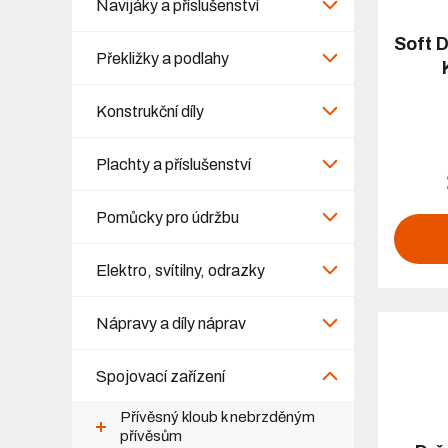
Navijáky a příslušenství
Soft D
Překližky a podlahy
Konstrukční díly
Plachty a příslušenství
Pomůcky pro údržbu
Elektro, svítilny, odrazky
Nápravy a díly náprav
Spojovací zařízení
Přívěsný kloub k nebrzděným
přívěsům