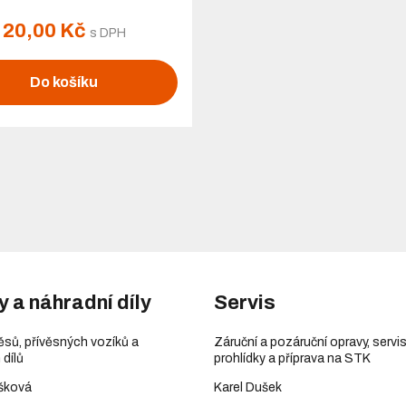
20,00 Kč
s DPH
Do košíku
y a náhradní díly
Servis
věsů, přívěsných vozíků a
Záruční a pozáruční opravy, servis
 dílů
prohlídky a příprava na STK
šková
Karel Dušek