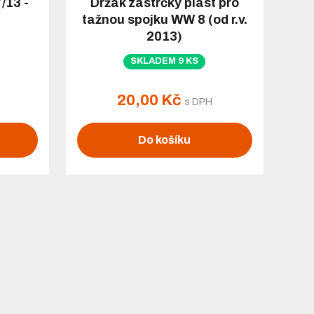
/13 -
Držák zástrčky plast pro
tažnou spojku WW 8 (od r.v.
2013)
SKLADEM 9 KS
20,00 Kč
s DPH
Do košíku