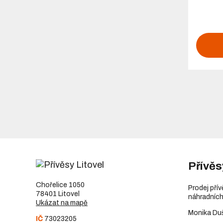
Přívěs
Chořelice 1050
Prodej pří
78401 Litovel
náhradních
Ukázat na mapě
Monika Du
IČ
73023205