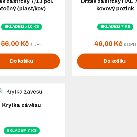
ák zástrčky 7/13 pól.
Držák zástrčky HAL 7
otočný (plast/kov)
kovový pozink
SKLADEM >10 KS
SKLADEM 7 KS
56,00 Kč
46,00 Kč
s DPH
s DPH
Do košíku
Do košíku
Krytka závěsu
SKLADEM 7 KS