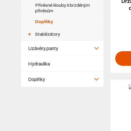
Drž
Přívěsné klouby k brzděným
přívěsům
Doplňky
Stabilizátory
Uzávěry,panty
Hydraulika
Doplňky