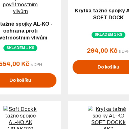
Krytka tažné spojky 
SOFT DOCK
 tažné spojky AL-KO -
ochrana proti
SKLADEM 1 KS
větrnostním vlivům
SKLADEM 1 KS
294,00 Kč
s DP
554,00 Kč
s DPH
Do košíku
Do košíku