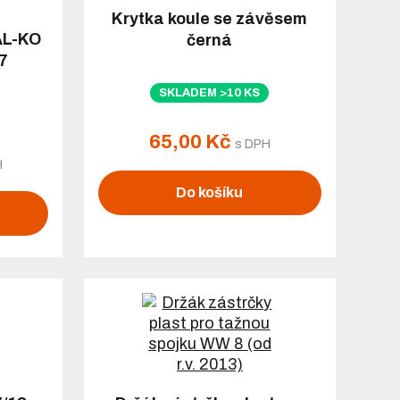
Krytka koule se závěsem
AL-KO
černá
7
SKLADEM >10 KS
65,00 Kč
s DPH
H
Do košíku