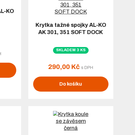
AL-KO
Krytka tažné spojky AL-KO
AK 301, 351 SOFT DOCK
SKLADEM 3 KS
H
290,00 Kč
s DPH
Do košíku