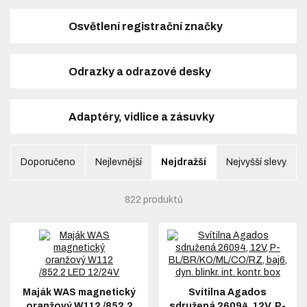
Kvalitní kabeláž, správně zapojené konektory a spolehlivé svítilny
Osvětlení registrační značky
výrazně prodlužují životnost celé elektroinstalace a snižují riziko
poruch při běžném provozu.
Nejčastější dotazy (FAQ)
Odrazky a odrazové desky
Jaké osvětlení musí mít přívěs povinně?
Každý přívěs musí být vybaven brzdovými světly, směrovými
Adaptéry, vidlice a zásuvky
světly, zadními obrysovými světly, osvětlením registrační značky,
zadní mlhovkou a odrazkami. U širších přívěsů jsou povinná také
přední obrysová světla a u delších přívěsů boční obrysová světla.
Doporučeno
Nejlevnější
Nejdražší
Nejvyšší slevy
Jaký je rozdíl mezi 7pinovou a
13pinovou zástrčkou?
822 produktů
Sedmipinová zástrčka přenáší základní světelné funkce přívěsu.
Modernější 13pinová verze navíc umožňuje napájení couvacích
světel, stálého napětí pro karavany a dalších doplňkových funkcí.
Jak poznám závadu elektroinstalace
přívěsu?
Maják WAS magnetický
Svítilna Agados
Typickými projevy jsou nefunkční nebo nepravidelně blikající
oranžový W112 /852.2
sdružená 26094, 12V, P-