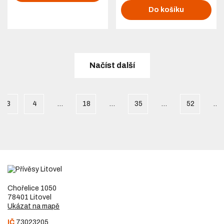
Do košíku
Načíst další
3
4
…
18
…
35
…
52
…
Chořelice 1050
78401 Litovel
Ukázat na mapě
IČ
73023205