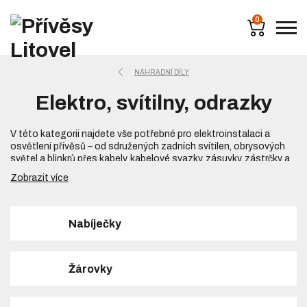
0
NÁHRADNÍ DÍLY
Elektro, svítilny, odrazky
V této kategorii najdete vše potřebné pro elektroinstalaci a
osvětlení přívěsů – od sdružených zadních svítilen, obrysových
světel a blinkrů přes kabely, kabelové svazky, zásuvky, zástrčky a
konektory až po odrazky, majáky, pracovní světlomety nebo
Zobrazit více
náhradní žárovky a LED moduly. Nabízíme komponenty pro přívěsy
za osobní automobily s napětím
12 V
i pro přívěsy za nákladní
vozidla a tahače s
24 V
elektroinstalací.
Nabíječky
Správně fungující osvětlení přívěsu je nezbytné nejen kvůli
splnění zákonných požadavků, ale především pro bezpečnost
silničního provozu. Ostatní účastníci provozu musí jasně vidět
brzdění, změnu směru jízdy i samotnou přítomnost přívěsu za
Žárovky
tmy nebo zhoršené viditelnosti. Kvalitní elektroinstalace zároveň
minimalizuje riziko poruch, zkratů a problémů při technické
kontrole.