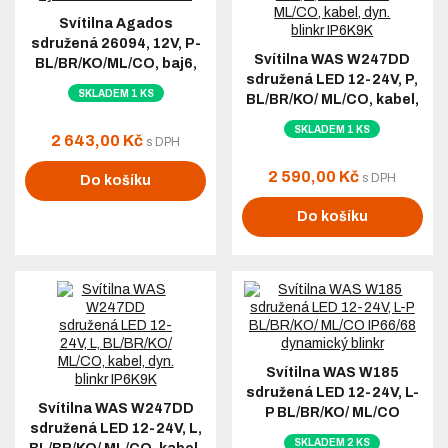
Svítilna Agados
sdružená 26094, 12V, P-
Svítilna WAS W247DD
BL/BR/KO/ML/CO, baj6,
sdružená LED 12-24V, P,
dyn. blinkr. int. kontr. box
SKLADEM 1 KS
BL/BR/KO/ ML/CO, kabel,
dyn. blinkr IP6K9K
SKLADEM 1 KS
2 643,00 Kč
s DPH
2 590,00 Kč
s DPH
Do košíku
Do košíku
Svítilna WAS W185
sdružená LED 12-24V, L-
Svítilna WAS W247DD
P BL/BR/KO/ ML/CO
sdružená LED 12-24V, L,
IP66/68 dynamický blinkr
SKLADEM 2 KS