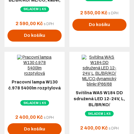
BL/BR/KO/ ML/CO, kabel,
dyn. blinkr IP6K9K
SKLADEM 1 KS
2 550,00 Kč
s DPH
2 590,00 Kč
s DPH
Do košíku
Do košíku
Pracovní lampa W130
č.978 5400lm rozptylová
Svítilna WAS W184 DD
sdružená LED 12-24V, L,
SKLADEM 1 KS
BL/BR/KO/
ML/CO,dynamický blinkr
SKLADEM 1 KS
IP66/68
2 400,00 Kč
s DPH
2 400,00 Kč
s DPH
Do košíku