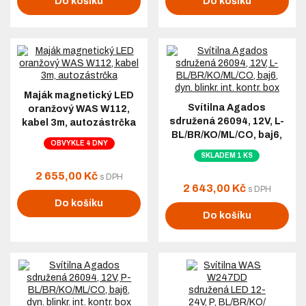
Do košíku
Do košíku
Maják magnetický LED
Svítilna Agados
oranžový WAS W112,
sdružená 26094, 12V, L-
kabel 3m, autozástrčka
BL/BR/KO/ML/CO, baj6,
OBVYKLE 4 DNY
dyn. blinkr. int. kontr. box
SKLADEM 1 KS
2 655,00 Kč
s DPH
2 643,00 Kč
s DPH
Do košíku
Do košíku