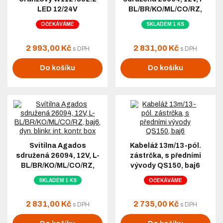
světla, příliš rychlé blikání směrovek, opakované praskání pojistek
LED 12/24V
BL/BR/KO/ML/CO/RZ,
nebo samovolné rozsvěcení některých světel.
baj6, dyn. blinkr. int.
OČEKÁVÁME
SKLADEM 1 KS
Co je hyperflashing?
kontr. box
2 993,00 Kč
2 831,00 Kč
Hyperflashing je příliš rychlé blikání směrovek po montáži LED
s DPH
s DPH
světel. Vzniká kvůli nižšímu odběru proudu LED osvětlení.
Řešením je použití odporové zátěže nebo speciálního
Do košíku
Do košíku
kontrolního modulu pro LED svítilny.
Jaký kabel použít pro elektroinstalaci
přívěsu?
Pro běžný přívěs za osobní automobil se nejčastěji používá kabel
7 × 0,75 mm²
. U větších přívěsů nebo delších rozvodů je
vhodnější
7 × 1,5 mm²
. Pro karavany a další zařízení s vyšším
Svítilna Agados
Kabeláž 13m/13-pól.
odběrem mohou být potřeba vodiče s větším průřezem.
sdružená 26094, 12V, L-
zástrčka, s předními
BL/BR/KO/ML/CO/RZ,
vývody QS150, baj6
baj6, dyn. blinkr. int.
SKLADEM 1 KS
OČEKÁVÁME
kontr. box
2 831,00 Kč
2 735,00 Kč
s DPH
s DPH