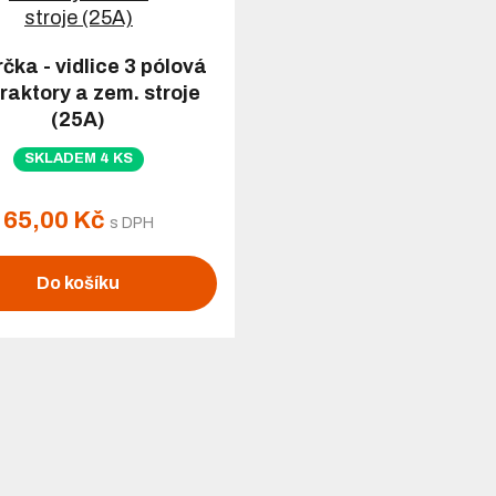
čka - vidlice 3 pólová
traktory a zem. stroje
(25A)
SKLADEM 4 KS
65,00 Kč
s DPH
Do košíku