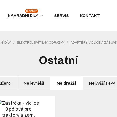
NÁHRADNÍ DÍLY
SERVIS
KONTAKT
Í DÍLY
/
ELEKTRO, SVÍTILNY, ODRAZKY
/
ADAPTÉRY, VIDLICE A ZÁSUV
Ostatní
učeno
Nejlevnější
Nejdražší
Nejvyšší slevy