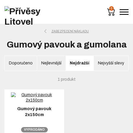
0
ZABEZPEČENÍ NÁKLADU
Gumový pavouk a gumolana
Doporučeno
Nejlevnější
Nejdražší
Nejvyšší slevy
1 produkt
Gumový pavouk
2x150cm
VYPRODÁNO