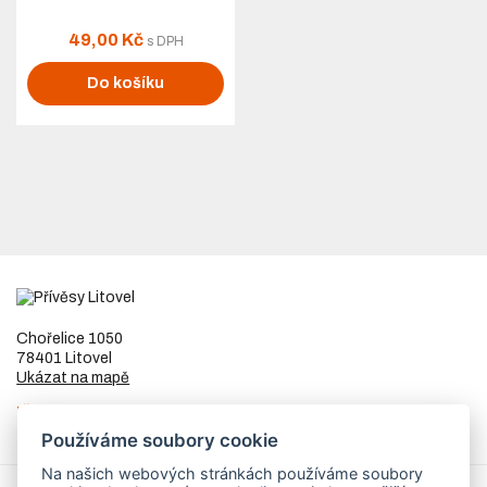
49,00 Kč
s DPH
Do košíku
Chořelice 1050
78401 Litovel
Ukázat na mapě
IČ
73023205
DIČ
CZ8253255307
Používáme soubory cookie
Na našich webových stránkách používáme soubory