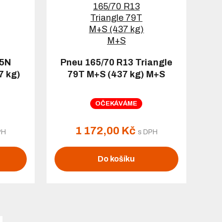
75N
Pneu 165/70 R13 Triangle
7 kg)
79T M+S (437 kg) M+S
OČEKÁVÁME
1 172,00 Kč
PH
s DPH
Do košíku