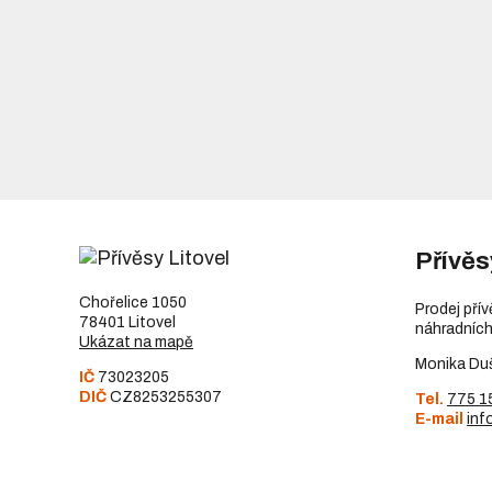
Přívěs
Chořelice 1050
Prodej pří
78401 Litovel
náhradních
Ukázat na mapě
Monika Du
IČ
73023205
DIČ
CZ8253255307
Tel.
775 1
E-mail
inf