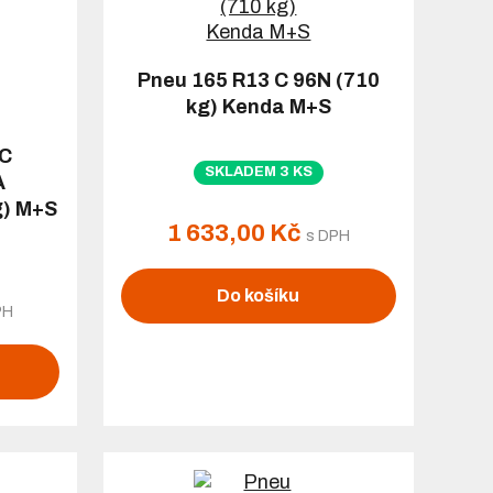
Pneu 165 R13 C 96N (710
kg) Kenda M+S
 C
SKLADEM 3 KS
A
g) M+S
1 633,00 Kč
s DPH
Do košíku
PH