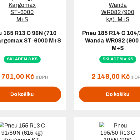
 165 R13 C 96N (710
Pneu 185 R14 C 104
argomax ST-6000 M+S
Wanda WR082 (900 
M+S
SKLADEM 3 KS
SKLADEM 4 KS
 701,00 Kč
2 148,00 Kč
s DPH
s D
Do košíku
Do košíku