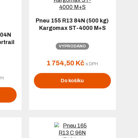
Pneu 155 R13 84N (500 kg)
Kargomax ST-4000 M+S
104N
rtrail
VYPRODÁNO
1 754,50 Kč
s DPH
PH
Do košíku