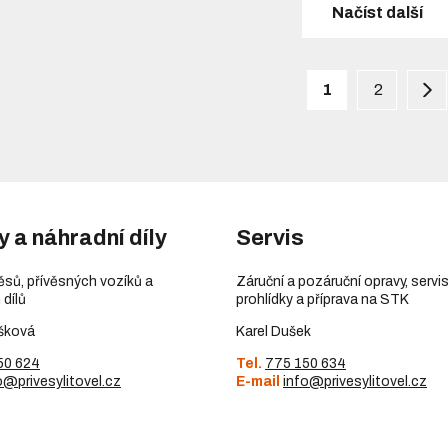
Načíst další
1
2
y a náhradní díly
Servis
věsů, přívěsných vozíků a
Záruční a pozáruční opravy, servis
 dílů
prohlídky a příprava na STK
šková
Karel Dušek
50 624
Tel.
775 150 634
o@privesylitovel.cz
E-mail
info@privesylitovel.cz