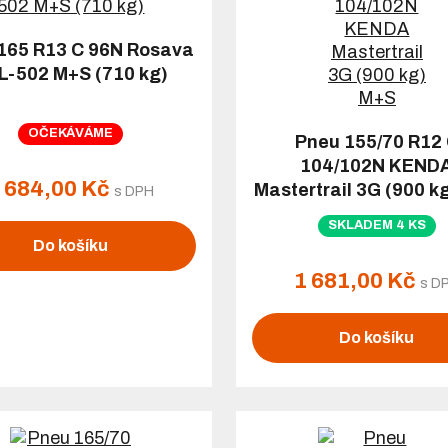
165 R13 C 96N Rosava
L-502 M+S (710 kg)
OČEKÁVÁME
Pneu 155/70 R12
104/102N KEND
 684,00 Kč
Mastertrail 3G (900 k
s DPH
SKLADEM 4 KS
Do košíku
1 681,00 Kč
s D
Do košíku