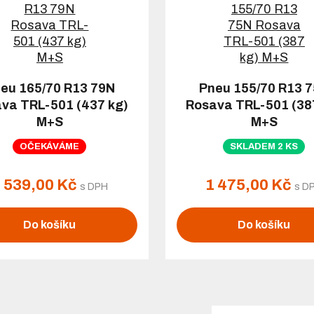
eu 165/70 R13 79N
Pneu 155/70 R13 
va TRL-501 (437 kg)
Rosava TRL-501 (38
M+S
M+S
OČEKÁVÁME
SKLADEM 2 KS
 539,00 Kč
1 475,00 Kč
s DPH
s D
Do košíku
Do košíku