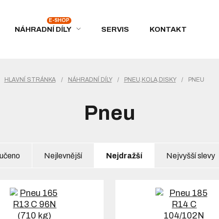
NÁHRADNÍ DÍLY
SERVIS
KONTAKT
HLAVNÍ STRÁNKA
/
NÁHRADNÍ DÍLY
/
PNEU,KOLA,DISKY
/
PNEU
Pneu
učeno
Nejlevnější
Nejdražší
Nejvyšší slevy