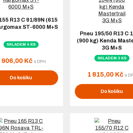
155 R13 C 91/89N (615
argomax ST-6000 M+S
Pneu 195/50 R13 C 
(900 kg) Kenda Maste
SKLADEM 4 KS
3G M+S
SKLADEM 3 KS
 906,00 Kč
s DPH
1 815,00 Kč
s D
Do košíku
Do košíku