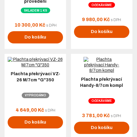
provedení
OČEKÁVÁME
SKLADEM 1 KS
9 980,00 Kč
s DPH
10 300,00 Kč
s DPH
Do košíku
Do košíku
Plachta překrývací VZ-
Plachta překrývací
26 M/7cm "G"350
Handy-8/7cm kompl
VYPRODÁNO
OČEKÁVÁME
4 649,00 Kč
s DPH
3 781,00 Kč
s DPH
Do košíku
Do košíku