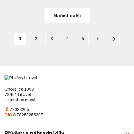
Načíst další
1
2
3
4
5
6
Chořelice 1050
78401 Litovel
Ukázat na mapě
IČ
73023205
DIČ
CZ8253255307
Přívěsy a náhradní díly