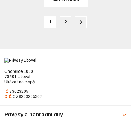
1
2
Chořelice 1050
78401 Litovel
Ukázat na mapě
IČ
73023205
DIČ
CZ8253255307
Přívěsy a náhradní díly