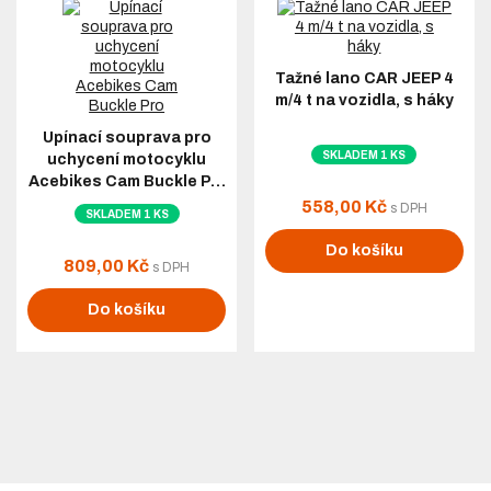
Tažné lano CAR JEEP 4
m/4 t na vozidla, s háky
Upínací souprava pro
SKLADEM 1 KS
uchycení motocyklu
Acebikes Cam Buckle P…
558,00 Kč
s DPH
SKLADEM 1 KS
Do košíku
809,00 Kč
s DPH
Do košíku