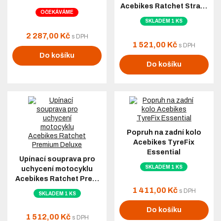
Acebikes Ratchet Stra…
OČEKÁVÁME
SKLADEM 1 KS
2 287,00 Kč
s DPH
1 521,00 Kč
s DPH
Do košíku
Do košíku
Popruh na zadní kolo
Acebikes TyreFix
Essential
Upínací souprava pro
SKLADEM 1 KS
uchycení motocyklu
Acebikes Ratchet Pre…
1 411,00 Kč
s DPH
SKLADEM 1 KS
Do košíku
1 512,00 Kč
s DPH